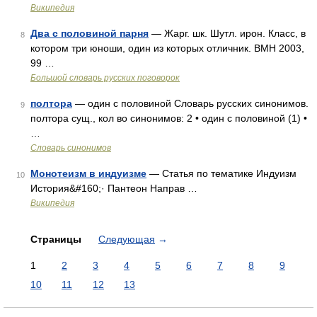
Википедия
Два с половиной парня
— Жарг. шк. Шутл. ирон. Класс, в
8
котором три юноши, один из которых отличник. ВМН 2003,
99 …
Большой словарь русских поговорок
полтора
— один с половиной Словарь русских синонимов.
9
полтора сущ., кол во синонимов: 2 • один с половиной (1) •
…
Словарь синонимов
Монотеизм в индуизме
— Статья по тематике Индуизм
10
История&#160;· Пантеон Направ …
Википедия
Страницы
Следующая
→
1
2
3
4
5
6
7
8
9
10
11
12
13