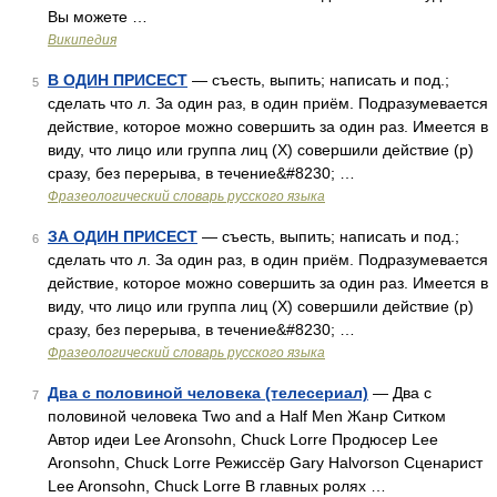
Вы можете …
Википедия
В ОДИН ПРИСЕСТ
— съесть, выпить; написать и под.;
5
сделать что л. За один раз, в один приём. Подразумевается
действие, которое можно совершить за один раз. Имеется в
виду, что лицо или группа лиц (Х) совершили действие (p)
сразу, без перерыва, в течение&#8230; …
Фразеологический словарь русского языка
ЗА ОДИН ПРИСЕСТ
— съесть, выпить; написать и под.;
6
сделать что л. За один раз, в один приём. Подразумевается
действие, которое можно совершить за один раз. Имеется в
виду, что лицо или группа лиц (Х) совершили действие (p)
сразу, без перерыва, в течение&#8230; …
Фразеологический словарь русского языка
Два с половиной человека (телесериал)
— Два с
7
половиной человека Two and a Half Men Жанр Ситком
Автор идеи Lee Aronsohn, Chuck Lorre Продюсер Lee
Aronsohn, Chuck Lorre Режиссёр Gary Halvorson Сценарист
Lee Aronsohn, Chuck Lorre В главных ролях …